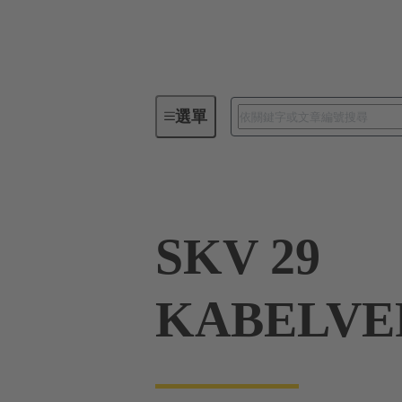
選單
工業用連接器 / Han®
矩形連
SKV 29
KABELVE