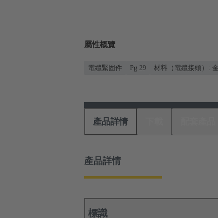
屬性概覽
電纜緊固件
Pg 29
材料（電纜接頭）: 
產品詳情
下載
配套產品
產品詳情
標識