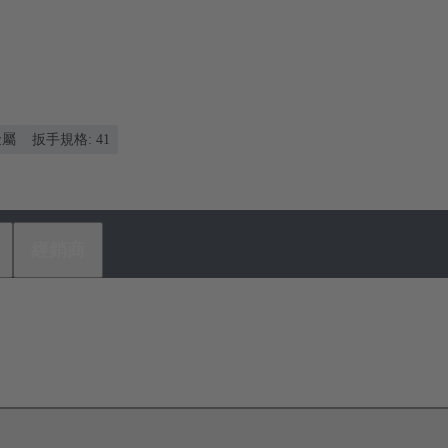
金屬
扳手規格: 41
經銷商