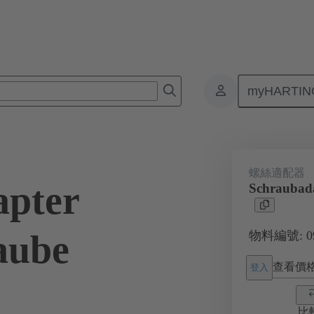
myHARTIN
接器
產品
附件
屏蔽框架抓握框架
09 00 000 5601 X
螺絲適配器
apter
Schraubada
aube
物料編號: 09 
查看價
登入
比