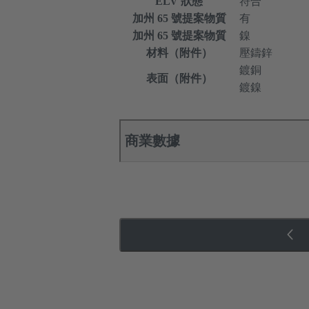
ELV 狀態
符合
加州 65 號提案物質
有
加州 65 號提案物質
鎳
材料（附件）
壓鑄鋅
鍍銅
表面（附件）
鍍鎳
商業數據