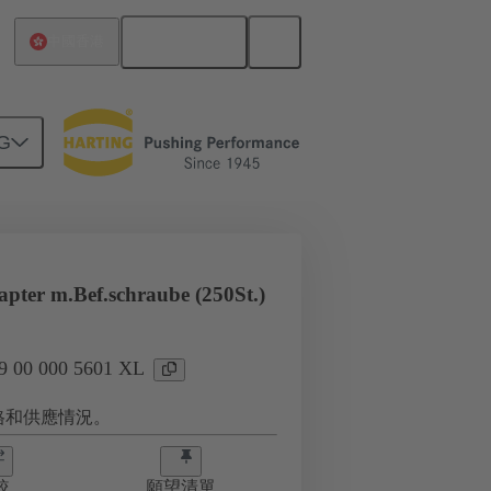
繁体中文
中國香港
G
L
pter m.Bef.schraube (250St.)
00 000 5601 XL
格和供應情況。
較
願望清單