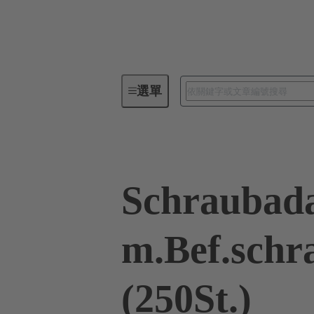
選單
工業用連接器 / Han®
矩形連
Schraubad
m.Bef.schr
(250St.)