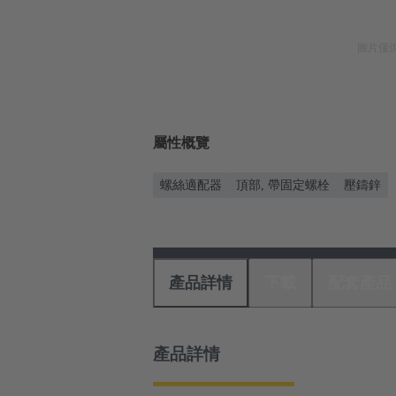
圖片僅
屬性概覽
螺絲適配器
頂部, 帶固定螺栓
壓鑄鋅
產品詳情
下載
配套產品
產品詳情