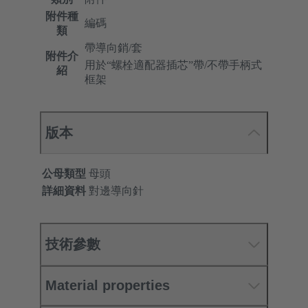
附件種
編碼
類
帶導向銷/套
附件介
用於“螺栓適配器插芯”帶/不帶手柄式
紹
框架
版本
公母類型
母頭
詳細資料
對邊導向針
技術參數
Material properties