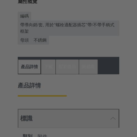
屬性概覽
編碼
帶導向銷/套, 用於“螺栓適配器插芯”帶/不帶手柄式
框架
母頭
不銹鋼
產品詳情
下載
配套產品
經銷商
產品詳情
標識
類別
附件