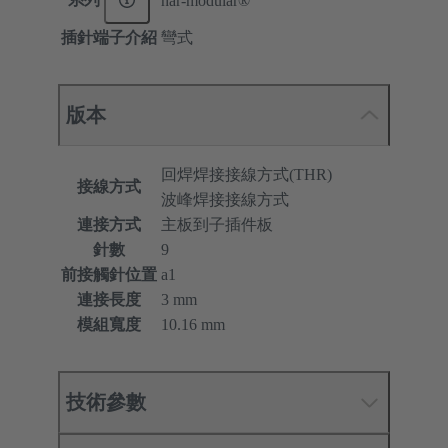
har-modular®
插針端子介紹
彎式
版本
回焊焊接接線方式(THR)
接線方式
波峰焊接接線方式
連接方式
主板到子插件板
針數
9
前接觸針位置
a1
連接長度
3 mm
模組寬度
10.16 mm
技術參數