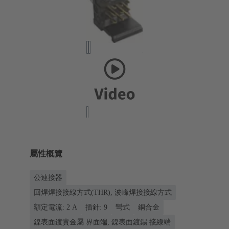
屬性概覽
公連接器
回焊焊接接線方式(THR), 波峰焊接接線方式
額定電流: ‌2 A
插針: 9
彎式
銅合金
鎳表面鍍貴金屬 界面端, 鎳表面鍍錫 接線端