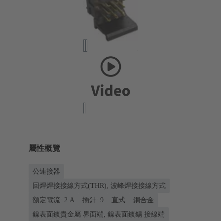
屬性概覽
公連接器
回焊焊接接線方式(THR), 波峰焊接接線方式
額定電流: ‌2 A
插針: 9
直式
銅合金
鎳表面鍍貴金屬 界面端, 鎳表面鍍錫 接線端