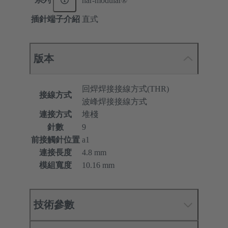
har-modular®
插針端子介紹
直式
版本
回焊焊接接線方式(THR)
接線方式
波峰焊接接線方式
連接方式
堆棧
針數
9
前接觸針位置
a1
連接長度
4.8 mm
模組寬度
10.16 mm
技術參數