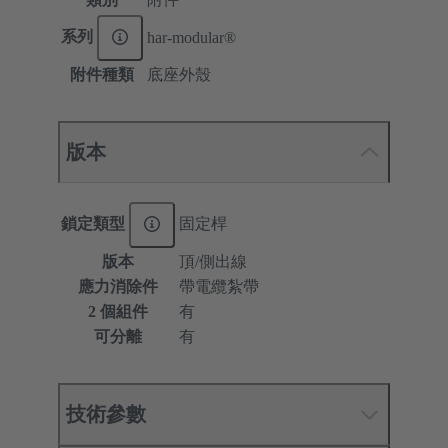
系列
har-modular®
附件種類
底座外殼
版本
鎖定類型
固定桿
版本
頂/側出線
應力消除件
帶電纜紮帶
2 個組件
有
可分離
有
技術參數