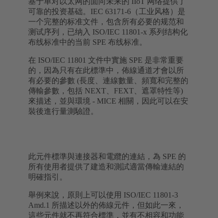
基于单对以太网的面向未来的 IIoT 网络提供了
可靠的投资基础。IEC 63171-6（工业风格）是
一个完整的标准文件，包含所有必要的规范和
测试序列，已纳入 ISO/IEC 11801-x 系列结构化
布线标准中的当前 SPE 布线标准。
在 ISO/IEC 11801 文件中實施 SPE 是非常重要
的，因為只有在此標準中，佈線通道才會以所
有必要的參數 (長度、連線數量、頻寬和完整的
傳輸參數，包括 NEXT、FEXT、遮罩特性等)
來描述，並與環境 - MICE 相關，因此可以在安
裝後進行量測驗證。
此元件標準與連接器和電纜的連結，為 SPE 的
所有使用者提供了建造和測試適當傳輸連結的
明確指引。
舉例來說，原則上可以使用 ISO/IEC 11801-3
Amd.1 所描述以外的佈線元件，但如此一來，
這些元件就不再符合標準，並有不相容和功能