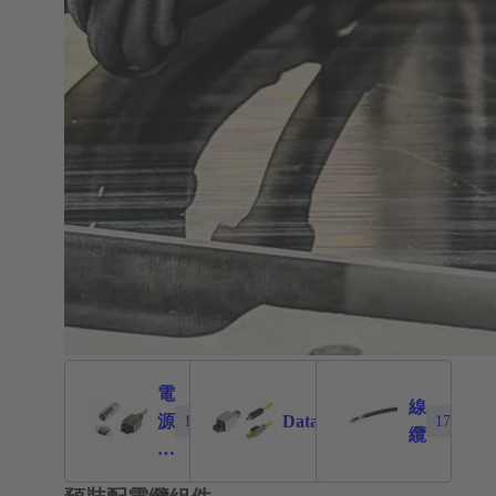
電
線
源
Data
1026
471
171
纜
和
訊