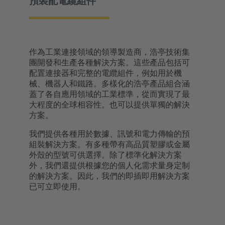
預裝配電纜組件
號
作為工業連接領域的領導製造商，浩亭技術集
團開發和生產各種解決方案。這些產品包括可
配置連接器和完整的電纜組件，例如用於機
械、機器人和鐵路。多樣化的浩亭產品組合涵
蓋了各自應用領域的工業標準，從而實現了最
大程度的全球相容性。也可以提供單獨的解決
方案。
我們提供各種用於數據、訊號和電力傳輸的預
組裝解決方案。有多種帶有高品質塑膠或金屬
外殼的型號可供選擇。除了標準化解決方案
外，我們還提供根據您的個人化需求量身定制
的解決方案。因此，我們的即插即用解決方案
已可立即使用。