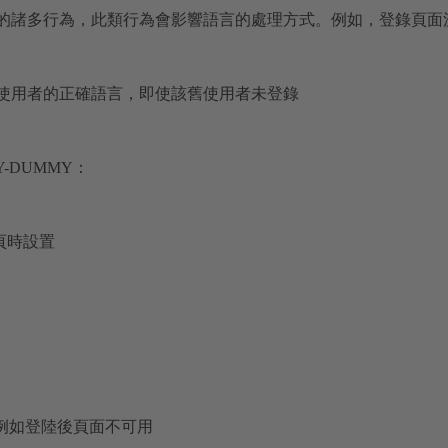
小部件的諸多行為，此類行為會影響語言的處理方式。例如，登錄頁
店舊使用者的正確語言，即使該舊使用者未登錄
RY-DUMMY：
情頁時設置
，例如登陸後頁面不可用