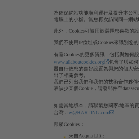
為確保網站功能順利運行及提升本公司服務
電腦上的小檔。當您再次訪問同一網站時，
此外，Cookies可被用於選擇您喜
我們不使用IP位址或Cookies來識別
有關Cookies的更多資訊，包括與如何
www.allaboutcookies.org
包含了與如何
器自行依您的喜好設置為與您的個人安全
出了相關參考。
我們已列出我們和我們的技術合作夥伴使
表缺少某個Cookie，請發郵件至
datase
如需當地版本，請聯繫您國家/地區的
台灣 :
tw@HARTING.com
跟蹤Cookies：
來自Acquia Lift：