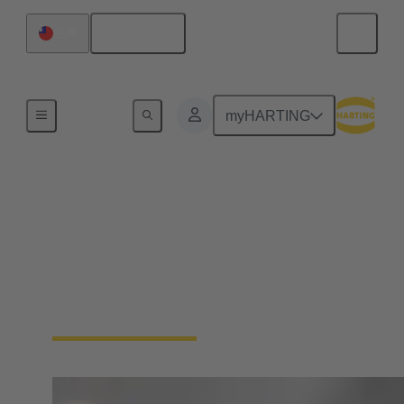
繁体中文
台灣
董事會
myHARTING
Maresa Harting-Hertz
(韩洪玛莎)
全球採購、全球設施管理、國際稅務管理董事
會成員