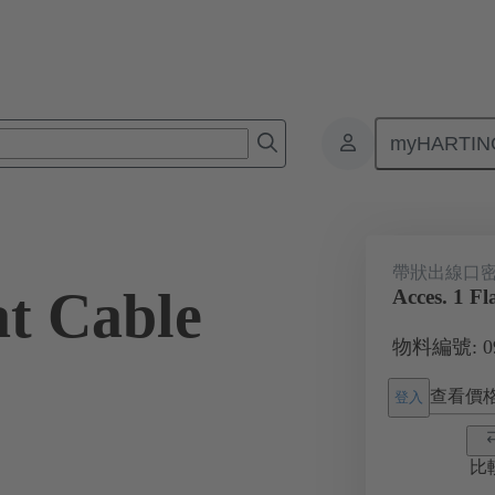
myHARTIN
接器
產品
附件
密封件
09 00 000 5315
帶狀出線口
at Cable
Acces. 1 Fl
物料編號: 09 
查看價
登入
比