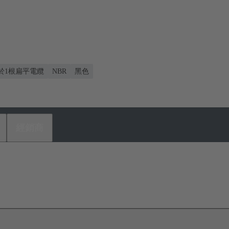
於1根扁平電纜
NBR
黑色
經銷商