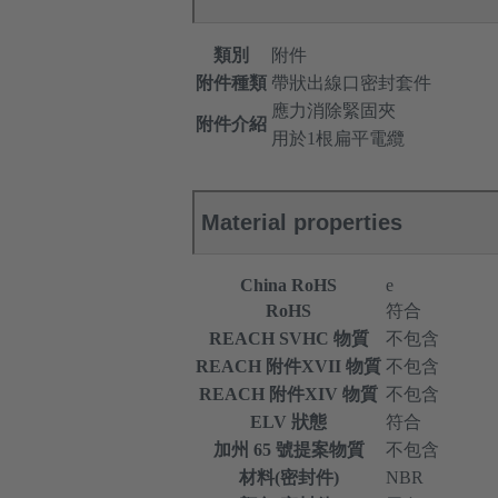
類別
附件
附件種類
帶狀出線口密封套件
應力消除緊固夾
附件介紹
用於1根扁平電纜
Material properties
China RoHS
e
RoHS
符合
REACH SVHC 物質
不包含
REACH 附件XVII 物質
不包含
REACH 附件XIV 物質
不包含
ELV 狀態
符合
加州 65 號提案物質
不包含
材料(密封件)
NBR