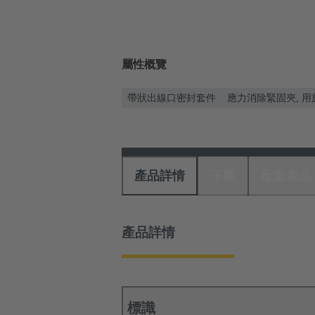
屬性概覽
帶狀出線口密封套件
應力消除緊固夾, 用
產品詳情
下載
配套產品
產品詳情
標識