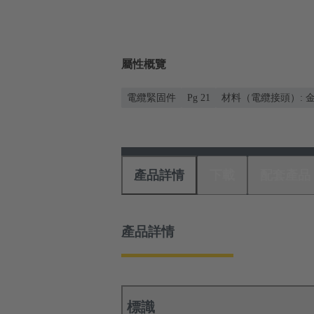
屬性概覽
電纜緊固件
Pg 21
材料（電纜接頭）: 
產品詳情
下載
配套產品
產品詳情
標識