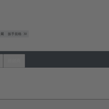
金屬
扳手規格: 30
經銷商