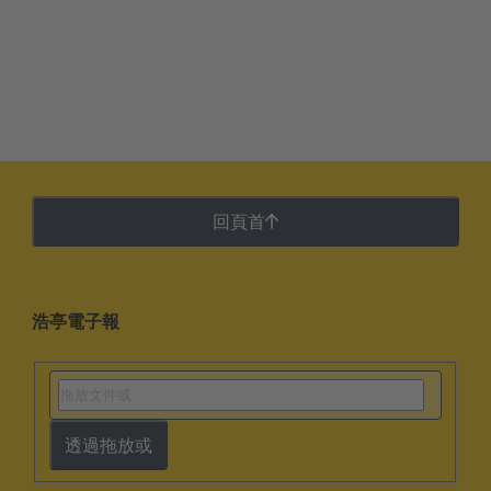
回頁首
浩亭電子報
透過拖放或