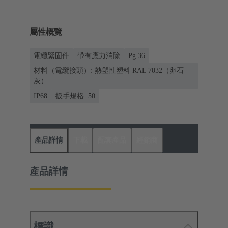
屬性概覽
電纜緊固件
帶有應力消除
Pg 36
材料（電纜接頭）: 熱塑性塑料 RAL 7032（卵石
灰）
IP68
扳手規格: 50
產品詳情
下載
配套產品
經銷商
產品詳情
標識