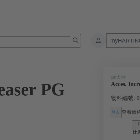
myHARTIN
接器
產品
附件
電纜緊固件
09 00 000 5055
擴大器
reaser PG
Acces. Inc
物料編號: 09 
查看價
登入
比