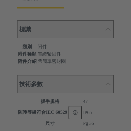
標識
類別
附件
附件種類
電纜緊固件
附件介紹
帶簡單密封圈
技術參數
扳手規格
47
防護等級符合IEC 60529
IP65
尺寸
Pg 36