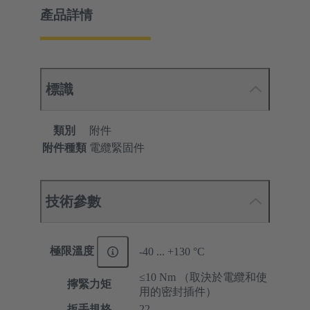
產品詳情
標識
類別
附件
附件種類
電纜緊固件
技術參數
極限溫度
-40 ... +130 °C
≤10 Nm （取決於電纜和使
擰緊力矩
用的密封插件）
扳手規格
22