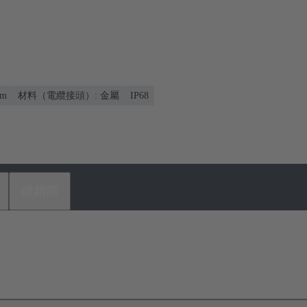
mm
材料（電纜接頭）: 金屬
IP68
經銷商