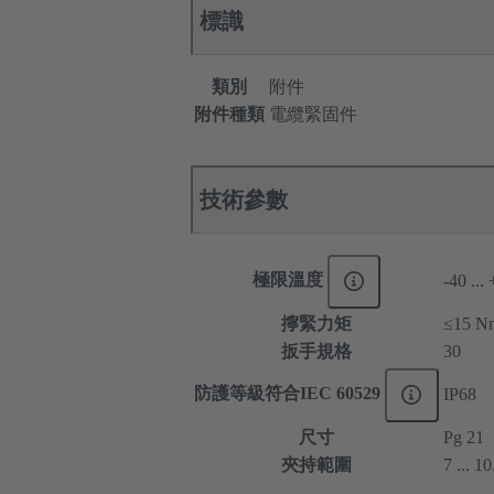
標識
類別
附件
附件種類
電纜緊固件
技術參數
極限溫度
-40 ...
擰緊力矩
≤15
扳手規格
30
防護等級符合IEC 60529
IP68
尺寸
Pg 21
夾持範圍
7 ... 1