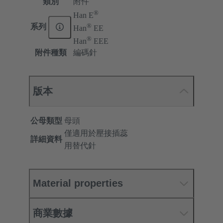
類別
附件
®
Han E
®
系列
Han
EE
®
Han
EEE
附件種類
編碼針
版本
公母類型
母頭
僅適用於壓接插蕊
詳細資料
用替代針
Material properties
商業數據