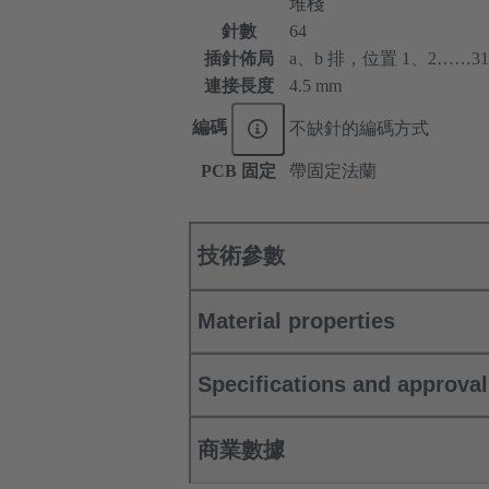
堆棧
針數
64
插針佈局
a、b 排，位置 1、2……31
連接長度
4.5 mm
編碼
不缺針的編碼方式
PCB 固定
帶固定法蘭
技術參數
Material properties
Specifications and approva
商業數據