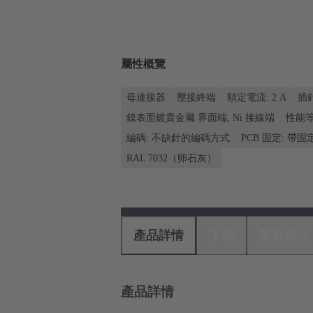
屬性概覽
母連接器
壓接終端
額定電流: ‌2 A
插針
鎳表面鍍貴金屬 界面端, Ni 接線端
性能等級
編碼: 不缺針的編碼方式
PCB 固定: 帶
RAL 7032（卵石灰）
產品詳情
下載
配套產品
產品詳情