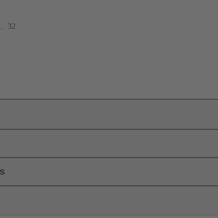
、32
ls