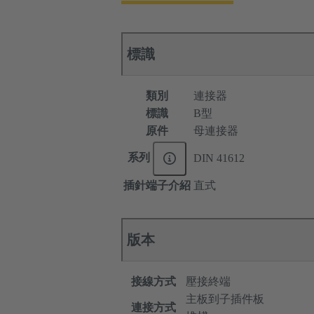
標識
類別
連接器
標識
B型
原件
母連接器
系列
DIN 41612
插針端子介紹
直式
版本
接線方式
壓接終端
主板到子插件板
連接方式