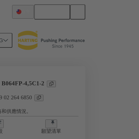
繁体中文
台灣
G
0
l B064FP-4,5C1-2
02 264 6850
格和供應情況。
較
願望清單