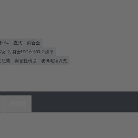
: 64
直式
銅合金
: 2, 符合IEC 60603-2 標準
固定法蘭
熱塑性樹脂，玻璃纖維填充
經銷商