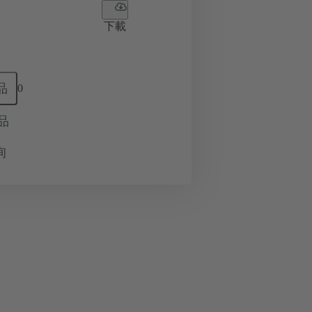
下載
品
0
品
询