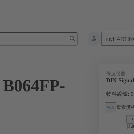
myHARTIN
板對板連接器
產品
主機板到子插件板連接
09 02 264 685
母連接器
 B064FP-
DIN-Signa
物料編號: 09 
查看價
登入
比