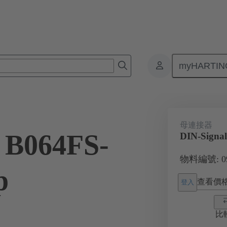
myHARTIN
板對板連接器
產品
主機板到子插件板連接
09 02 464 682
母連接器
 B064FS-
DIN-Signal
物料編號: 09 
p
查看價
登入
比