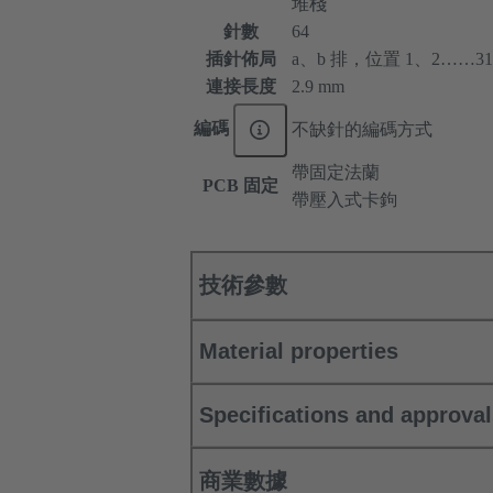
堆棧
針數
64
插針佈局
a、b 排，位置 1、2……31
連接長度
2.9 mm
編碼
不缺針的編碼方式
帶固定法蘭
PCB 固定
帶壓入式卡鉤
技術參數
Material properties
Specifications and approva
商業數據