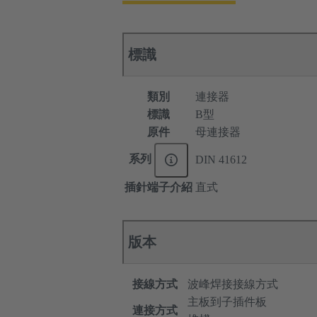
標識
類別
連接器
標識
B型
原件
母連接器
系列
DIN 41612
插針端子介紹
直式
版本
接線方式
波峰焊接接線方式
主板到子插件板
連接方式