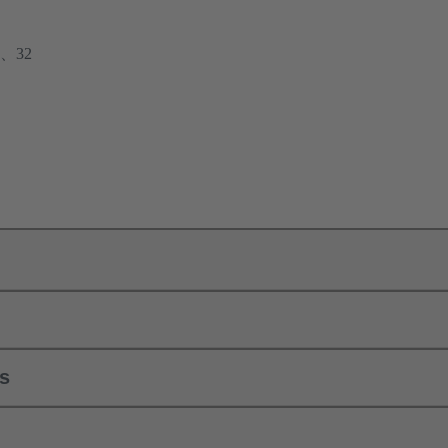
、32
ls