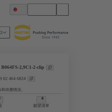
繁体中文
台灣
G
4
 B064FS-2,9C1-2-clip
02 464 6824
格和供應情況。
較
願望清單