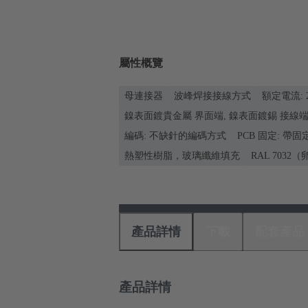
屬性概覽
母連接器
波峰焊接接線方式
額定電流: ‌
鎳表面鍍貴金屬 界面端, 鎳表面鍍錫 接線
編碼: 不缺針的編碼方式
PCB 固定: 帶
熱塑性樹脂，玻璃纖維填充
RAL 7032
產品詳情
下載
配套產品
產品詳情