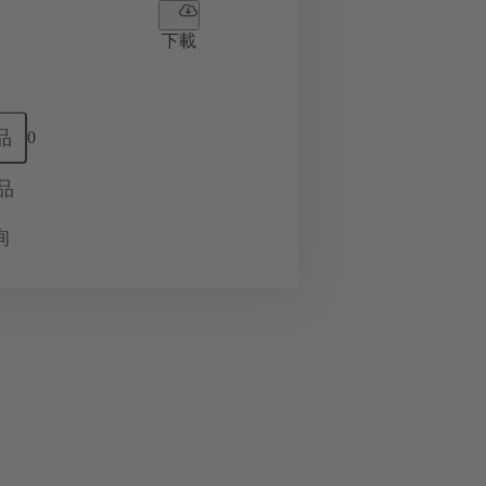
下載
品
0
品
询