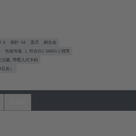
2 A
插針: 64
直式
銅合金
端
性能等級: 2, 符合IEC 60603-2 標準
固定法蘭, 帶壓入式卡鉤
（卵石灰）
經銷商