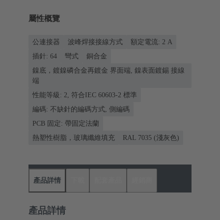
屬性概覽
公連接器
波峰焊接接線方式
額定電流: ‌2 A
插針: 64
彎式
銅合金
鎳底，鍍鎳磷合金再鍍金 界面端, 鎳表面鍍錫 接線
端
性能等級: 2, 符合IEC 60603-2 標準
編碼: 不缺針的編碼方式, 側編碼
PCB 固定: 帶固定法蘭
熱塑性樹脂，玻璃纖維填充
RAL 7035 (淺灰色)
產品詳情
下載
配套產品
經銷商
產品詳情