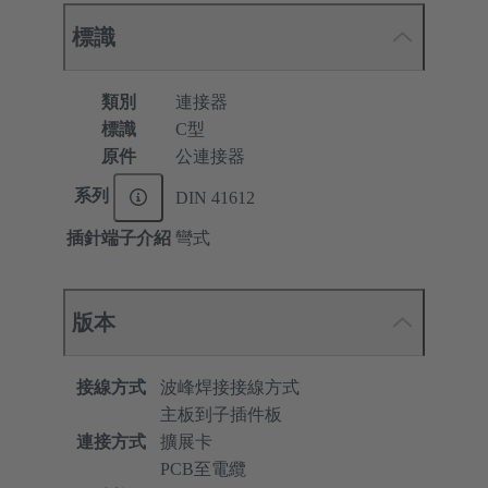
標識
類別
連接器
標識
C型
原件
公連接器
系列
DIN 41612
插針端子介紹
彎式
版本
接線方式
波峰焊接接線方式
主板到子插件板
連接方式
擴展卡
PCB至電纜