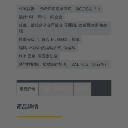
公連接器
波峰焊接接線方式
額定電流: ‌2 A
插針: 64
彎式
銅合金
鎳底，鍍鎳磷合金再鍍金 界面端, 鎳表面鍍錫 接線
端
性能等級: 1, 符合IEC 60603-2 標準
編碼: 不缺針的編碼方式, 側編碼
PCB 固定: 帶固定法蘭
熱塑性樹脂，玻璃纖維填充
RAL 7032（卵石灰）
產品詳情
下載
配套產品
經銷商
產品詳情