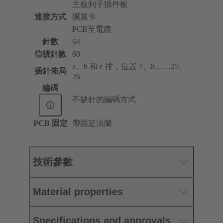
主板到子插件板
連接方式
擴展卡
PCB至電纜
針數
64
信號針數
60
a、b 和 c 排，位置 7、8……25、
插針佈局
26
編碼
不缺針的編碼方式
PCB 固定
帶固定法蘭
技術參數
Material properties
Specifications and approvals