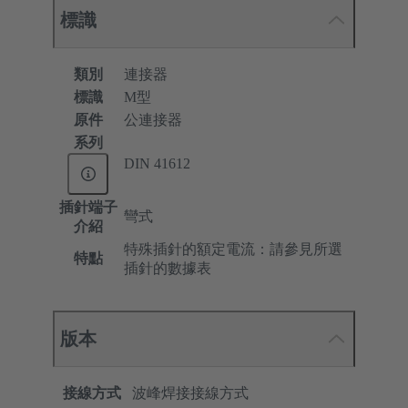
標識
類別
連接器
標識
M型
原件
公連接器
系列
DIN 41612
插針端子
彎式
介紹
特殊插針的額定電流：請參見所選
特點
插針的數據表
版本
接線方式
波峰焊接接線方式