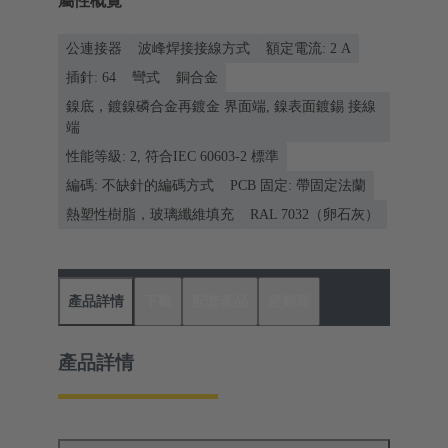
屬性概覽
公連接器
波峰焊接接線方式
額定電流: ‌2 A
插針: 64
彎式
銅合金
鎳底，鍍鎳磷合金再鍍金 界面端, 鎳表面鍍錫 接線
端
性能等級: 2, 符合IEC 60603-2 標準
編碼: 不缺針的編碼方式
PCB 固定: 帶固定法蘭
熱塑性樹脂，玻璃纖維填充
RAL 7032（卵石灰）
產品詳情
下載
配套產品
經銷商
產品詳情