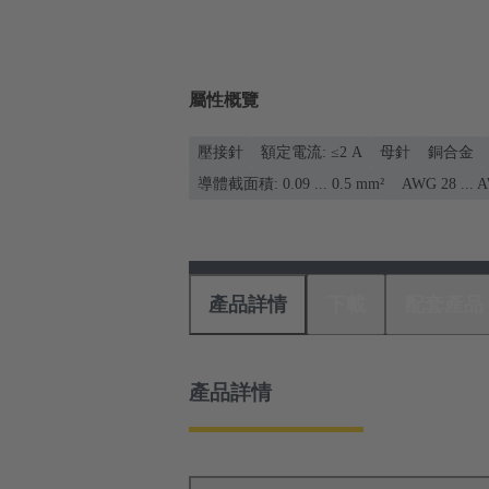
屬性概覽
壓接針
額定電流: ≤2 A
母針
銅合金
導體截面積: 0.09 ... 0.5 mm²
AWG 28 ... 
產品詳情
下載
配套產品
產品詳情