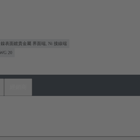
鎳表面鍍貴金屬 界面端, Ni 接線端
AWG 20
經銷商