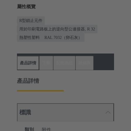
屬性概覽
R型鎖止元件
用於印刷電路板上的逆向型公連接器, R 32
熱塑性塑料
RAL 7032（卵石灰）
產品詳情
下載
配套產品
經銷商
產品詳情
標識
類別
附件