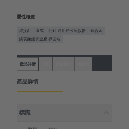
屬性概覽
焊接針
直式
公針 適用於公連接器
銅合金
鎳表面鍍貴金屬 界面端
產品詳情
下載
配套產品
經銷商
產品詳情
標識