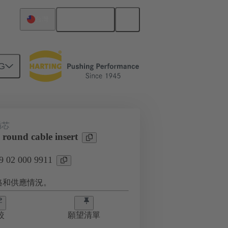
繁体中文
台灣
G
插芯
round cable insert
02 000 9911
格和供應情況。
較
願望清單