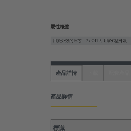
屬性概覽
用於外殼的插芯
2x Ø11.5, 用於C型外殼
產品詳情
下載
配套產品
產品詳情
標識