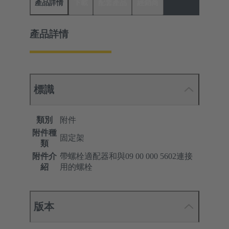
產品詳情
下載
配套產品
經銷商
產品詳情
標識
類別
附件
附件種
固定架
類
附件介
帶螺栓適配器和與09 00 000 5602連接
紹
用的螺栓
版本