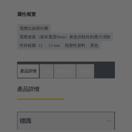
屬性概覽
電纜出線密封圈
電纜連接（最呆寬度8mm）會提供額外的應力消除
夾持範圍: 12 ... 13 mm
熱塑性塑料
黑色
產品詳情
下載
配套產品
經銷商
產品詳情
標識