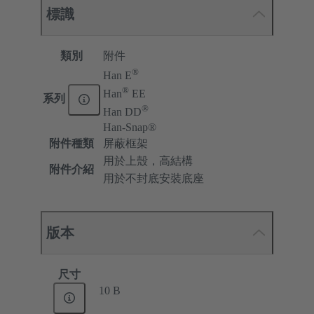
標識
類別
附件
®
Han E
®
Han
EE
系列
®
Han DD
Han-Snap®
附件種類
屏蔽框架
用於上殼，高結構
附件介紹
用於不封底安裝底座
版本
尺寸
10 B