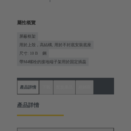
屬性概覽
屏蔽框架
用於上殼，高結構, 用於不封底安裝底座
尺寸: 10 B
鋼
帶M4螺栓的接地端子架用於固定插蕊
產品詳情
下載
配套產品
經銷商
產品詳情