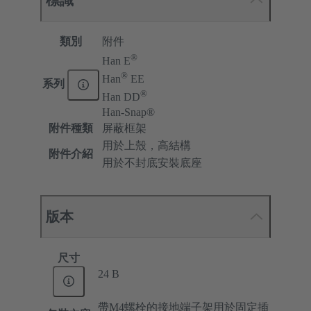
類別
附件
®
Han E
®
Han
EE
系列
®
Han DD
Han-Snap®
附件種類
屏蔽框架
用於上殼，高結構
附件介紹
用於不封底安裝底座
版本
尺寸
24 B
帶M4螺栓的接地端子架用於固定插