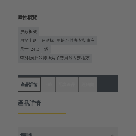
屬性概覽
屏蔽框架
用於上殼，高結構, 用於不封底安裝底座
尺寸: 24 B
鋼
帶M4螺栓的接地端子架用於固定插蕊
產品詳情
下載
配套產品
經銷商
產品詳情
標識