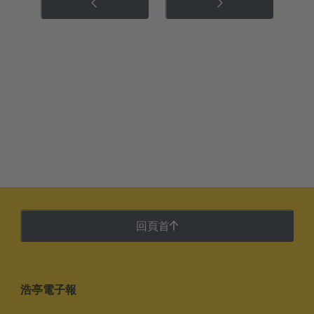
回頁首
浩亭電子報