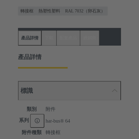
轉接框
熱塑性塑料
RAL 7032（卵石灰）
產品詳情
下載
配套產品
經銷商
產品詳情
標識
類別
附件
系列
har-bus® 64
附件種類
轉接框