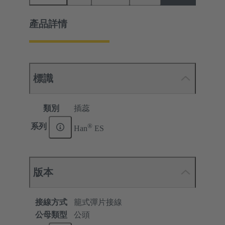
產品詳情
標識
類別
插蕊
®
系列
Han
ES
版本
接線方式
籠式彈片接線
公母類型
公頭