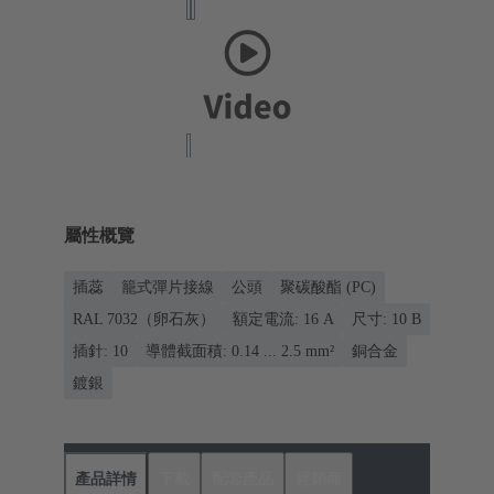
屬性概覽
插蕊
籠式彈片接線
公頭
聚碳酸酯 (PC)
RAL 7032（卵石灰）
額定電流: ‌16 A
尺寸: 10 B
插針: 10
導體截面積: 0.14 ... 2.5 mm²
銅合金
鍍銀
產品詳情
下載
配套產品
經銷商