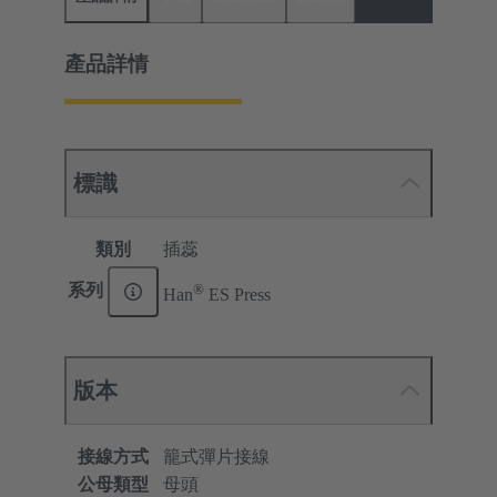
產品詳情
標識
類別
插蕊
®
系列
Han
ES Press
版本
接線方式
籠式彈片接線
公母類型
母頭