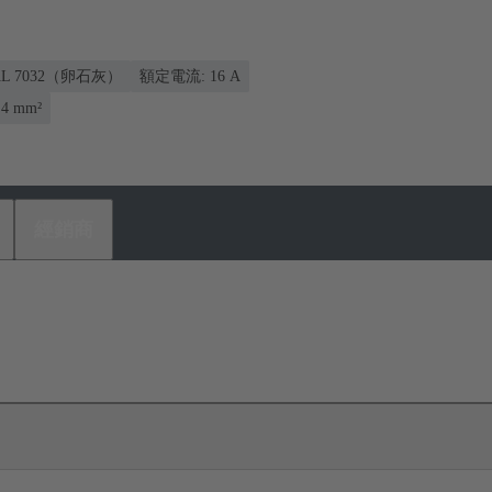
AL 7032（卵石灰）
額定電流: ‌16 A
4 mm²
經銷商