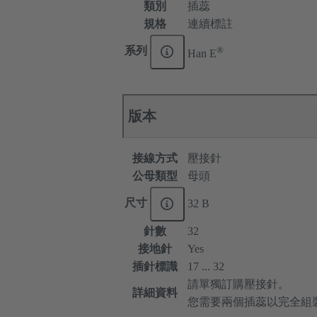
類別
插蕊
規格
連續標註
®
系列
Han E
版本
接線方式
壓接針
公母類型
母頭
尺寸
32 B
針數
32
接地針
Yes
插針標識
17 ... 32
請單獨訂購壓接針。
詳細資料
您需要兩個插蕊以完全組