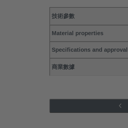
技術參數
Material properties
Specifications and approva
商業數據