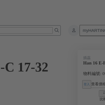
myHARTIN
接器
產品
單體插芯
用於工業應用
電流高達 16 A
插蕊
-C 17-32
Han 16 E-F
物料編號: 09 
查看價
登入
比