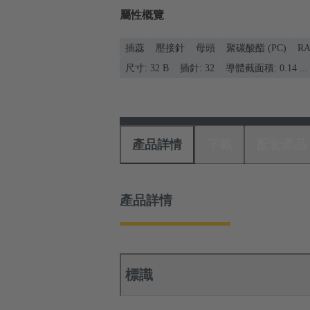
屬性概覽
插蕊
壓接針
母頭
聚碳酸酯 (PC)
R
尺寸: 32 B
插針: 32
導體截面積: 0.14 ... 
產品詳情
下載
配套產品
產品詳情
標識