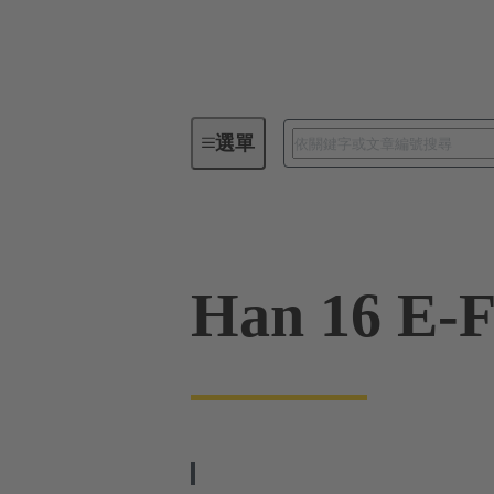
選單
工業用連接器 / Han®
矩形連
Han 16 E-F