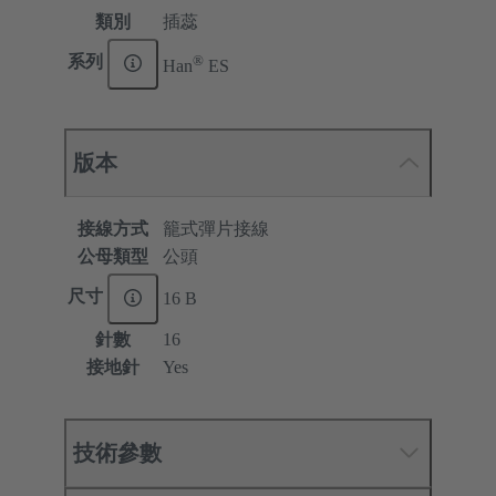
類別
插蕊
®
系列
Han
ES
版本
接線方式
籠式彈片接線
公母類型
公頭
尺寸
16 B
針數
16
接地針
Yes
技術參數