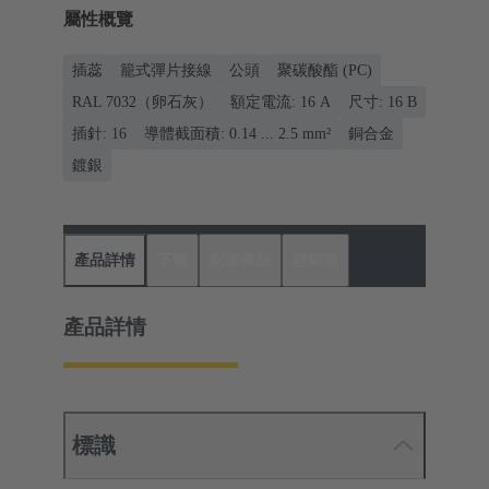
屬性概覽
插蕊
籠式彈片接線
公頭
聚碳酸酯 (PC)
RAL 7032（卵石灰）
額定電流: ‌16 A
尺寸: 16 B
插針: 16
導體截面積: 0.14 ... 2.5 mm²
銅合金
鍍銀
產品詳情
下載
配套產品
經銷商
產品詳情
標識