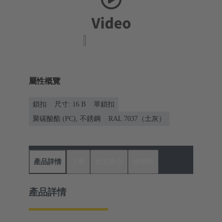
屬性概覽
鎖扣
尺寸: 16 B
單鎖扣
聚碳酸酯 (PC), 不銹鋼
RAL 7037（土灰）
產品詳情
下載
配套產品
經銷商
產品詳情