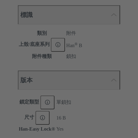
標識
類別
附件
®
上殼/底座系列
Han
B
附件種類
鎖扣
版本
鎖定類型
單鎖扣
尺寸
16 B
Han-Easy Lock®
Yes