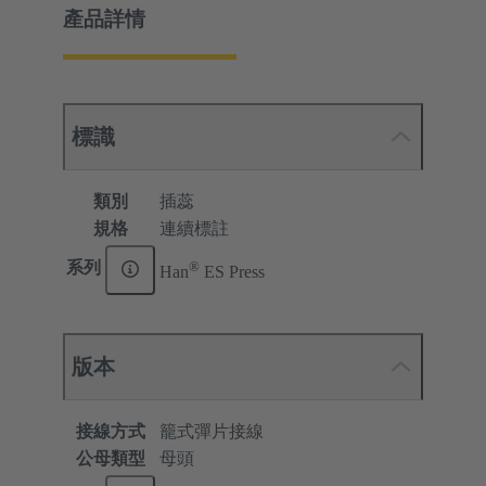
產品詳情
標識
類別
插蕊
規格
連續標註
®
系列
Han
ES Press
版本
接線方式
籠式彈片接線
公母類型
母頭