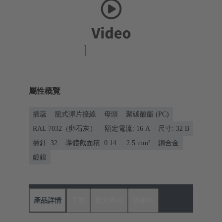
屬性概覽
插蕊
籠式彈片接線
母頭
聚碳酸酯 (PC)
RAL 7032（卵石灰）
額定電流: ‌16 A
尺寸: 32 B
插針: 32
導體截面積: 0.14 ... 2.5 mm²
銅合金
鍍銀
產品詳情
下載
配套產品
經銷商