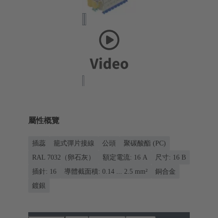
屬性概覽
插蕊
籠式彈片接線
公頭
聚碳酸酯 (PC)
RAL 7032（卵石灰）
額定電流: ‌16 A
尺寸: 16 B
插針: 16
導體截面積: 0.14 ... 2.5 mm²
銅合金
鍍銀