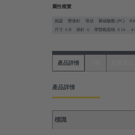
屬性概覽
插蕊
壓接針
母頭
聚碳酸酯 (PC)
R
尺寸: 6 B
插針: 6
導體截面積: 0.14 ... 4
產品詳情
下載
配套產品
產品詳情
標識