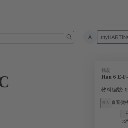
myHARTIN
接器
產品
單體插芯
用於工業應用
電流高達 16 A
插蕊
-C
Han 6 E-F
物料編號: 09 
查看價
登入
比