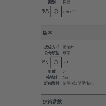
類別
插蕊
®
系列
Han E
版本
接線方式
壓接針
公母類型
母頭
尺寸
6 B
針數
6
接地針
Yes
詳細資料
請單獨訂購壓接針。
技術參數