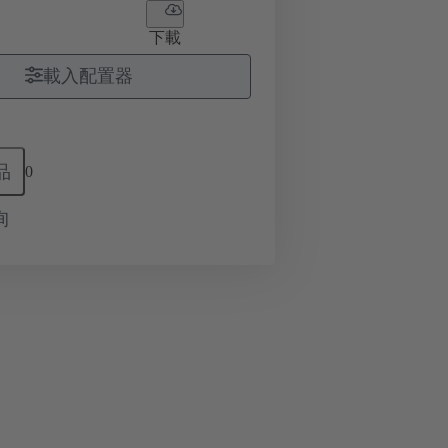
下載
載入配置器
品
0
询