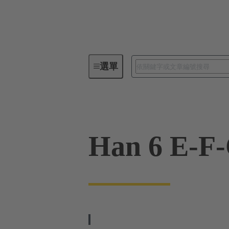
選單
工業用連接器 / Han®
矩形連
Han 6 E-F