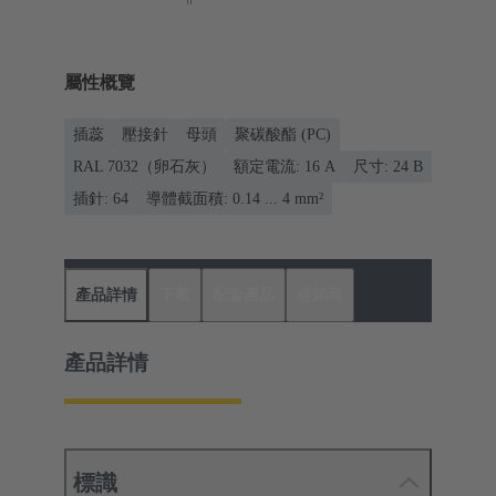
屬性概覽
插蕊
壓接針
母頭
聚碳酸酯 (PC)
RAL 7032（卵石灰）
額定電流: ‌16 A
尺寸: 24 B
插針: 64
導體截面積: 0.14 ... 4 mm²
產品詳情
下載
配套產品
經銷商
產品詳情
標識