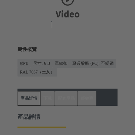
屬性概覽
鎖扣
尺寸: 6 B
單鎖扣
聚碳酸酯 (PC), 不銹鋼
RAL 7037（土灰）
產品詳情
下載
配套產品
經銷商
產品詳情