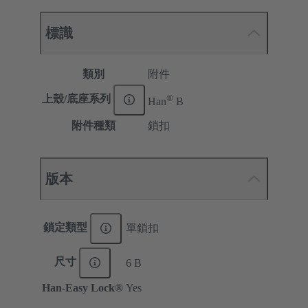
標識
類別
附件
®
上殼/底座系列
Han
B
附件種類
鎖扣
版本
鎖定類型
單鎖扣
尺寸
6 B
Han-Easy Lock®
Yes