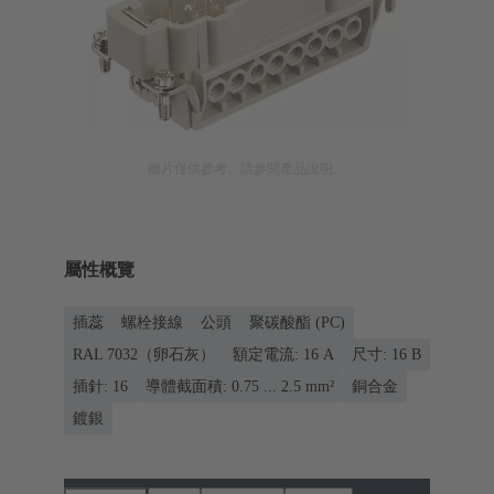
圖片僅供參考。請參閱產品說明。
屬性概覽
插蕊
螺栓接線
公頭
聚碳酸酯 (PC)
RAL 7032（卵石灰）
額定電流: ‌16 A
尺寸: 16 B
插針: 16
導體截面積: 0.75 ... 2.5 mm²
銅合金
鍍銀