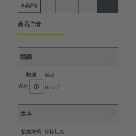
產品詳情
下載
配套產品
經銷商
產品詳情
標識
類別
插蕊
®
系列
Han E
版本
接線方式
螺栓接線