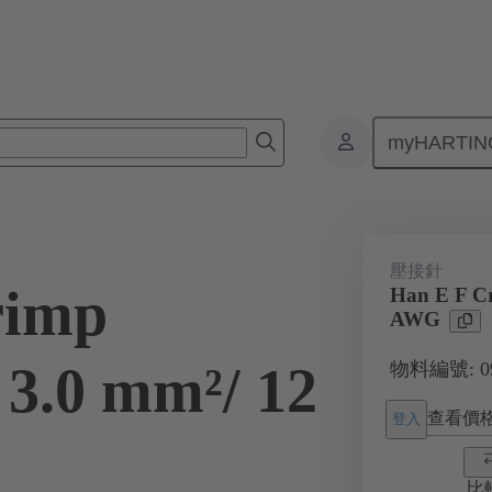
myHARTIN
接器
產品
插針
電力
09 33 000 6206
壓接針
rimp
Han E F Cr
AWG
 3.0 mm²/ 12
物料編號: 09 
查看價
登入
比