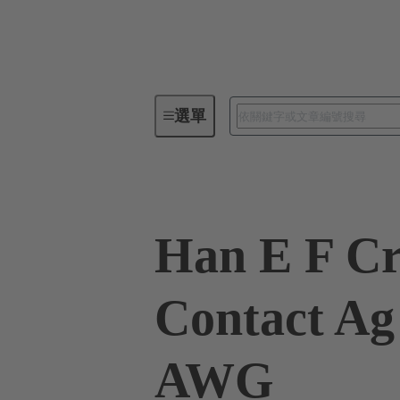
選單
工業用連接器 / Han®
矩形連
Han E F C
Contact Ag
AWG