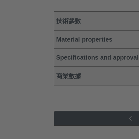
技術參數
Material properties
Specifications and approva
商業數據