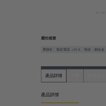
圖片僅
屬性概覽
壓接針
額定電流: ≤16 A
母頭
銅合金
產品詳情
下載
配套產品
產品詳情