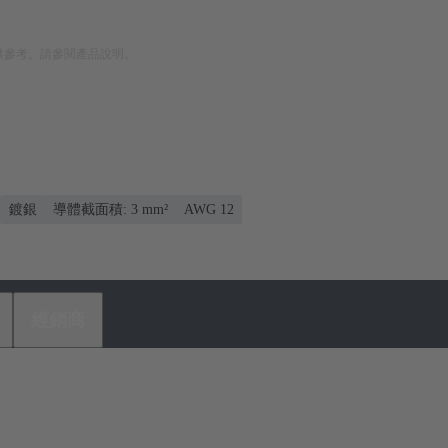
供參考。請參閱產品說明。
鍍銀
導體截面積: 3 mm²
AWG 12
經銷商