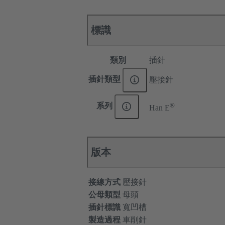
標識
類別
插針
插針類型
壓接針
®
系列
Han E
版本
接線方式
壓接針
公母類型
母頭
插針標識
寬凹槽
製造過程
車削針