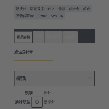
壓接針
額定電流: ≤16 A
母頭
銅合金
鍍金
導體截面積: 1.5 mm²
AWG 16
產品詳情
下載
配套產品
經銷商
產品詳情
標識
類別
插針
插針類型
壓接針