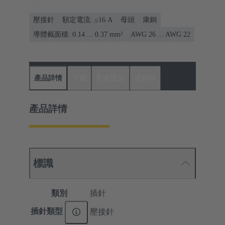
壓接針
額定電流: ≤16 A
母頭
康銅
導體截面積: 0.14 ... 0.37 mm²
AWG 26 ... AWG 22
產品詳情
下載
配套產品
經銷商
產品詳情
標識
類別
插針
插針類型
壓接針