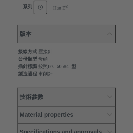
®
系列
Han E
版本
接線方式
壓接針
公母類型
母頭
插針標識
按照IEC 60584 J型
製造過程
車削針
技術參數
Material properties
Specifications and approvals