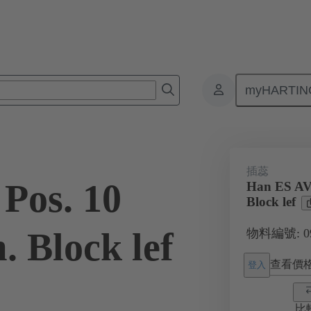
myHARTIN
接器
產品
單體插芯
特殊應用
端子連接器
09 33
插蕊
Pos. 10
Han ES AV 
Block lef
. Block lef
物料編號: 09 
查看價
登入
比