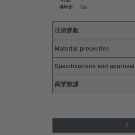
接地針
Yes
技術參數
Material properties
Specifications and approva
商業數據