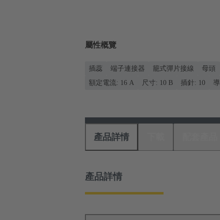
屬性概覽
插蕊
端子連接器
籠式彈片接線
母頭
額定電流: ‌16 A
尺寸: 10 B
插針: 10
導
產品詳情
下載
配套產品
產品詳情