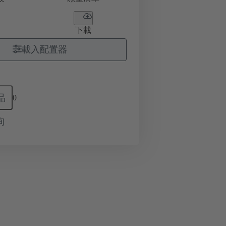
下載
載入配置器
品
0
询