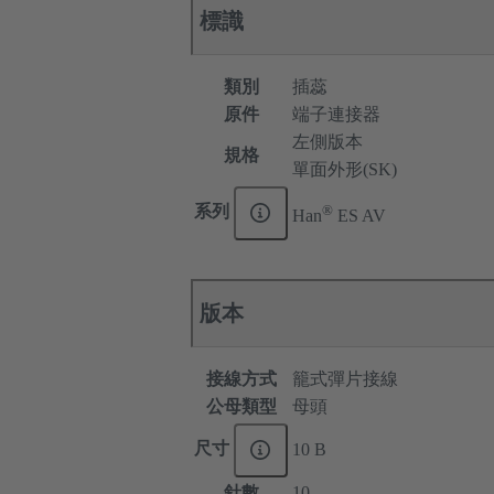
標識
類別
插蕊
原件
端子連接器
左側版本
規格
單面外形(SK)
®
系列
Han
ES AV
版本
接線方式
籠式彈片接線
公母類型
母頭
尺寸
10 B
針數
10