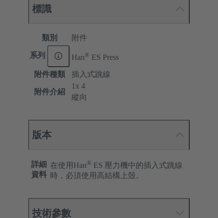
標識
類別
附件
®
系列
Han
ES Press
附件種類
插入式跳線
1x 4
附件介紹
縱向
版本
®
詳細
在使用Han
ES 壓力機中的插入式跳線
資料
時，必須使用高結構上殼。
技術參數