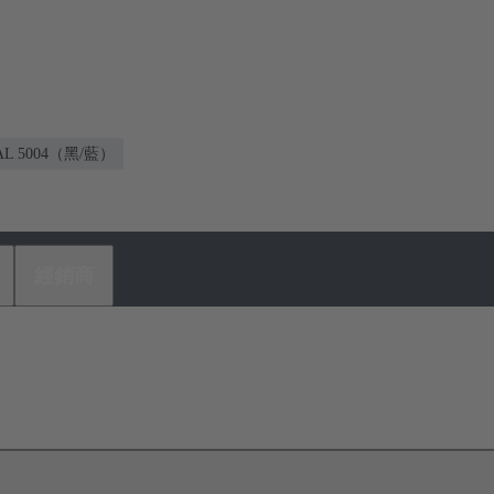
AL 5004（黑/藍）
經銷商