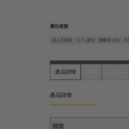
屬性概覽
插入式跳線
1x 5, 縱向
聚酰胺 (PA)
R
產品詳情
下載
配套產品
產品詳情
標識