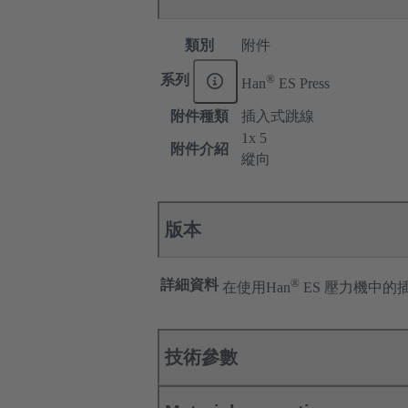
類別
附件
®
系列
Han
ES Press
附件種類
插入式跳線
1x 5
附件介紹
縱向
版本
®
詳細資料
在使用Han
ES 壓力機中
技術參數