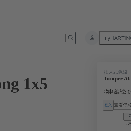
myHARTIN
接器
產品
附件
Han® ES Press 插入式跳線
09 33 000
插入式跳線
ng 1x5
Jumper Alo
物料編號: 09 
查看價
登入
比